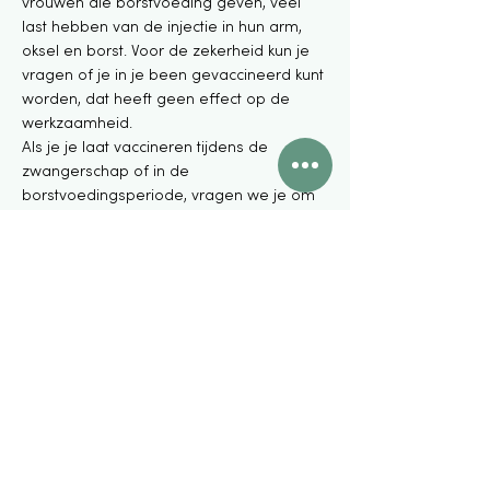
vrouwen die borstvoeding geven, veel
last hebben van de injectie in hun arm,
oksel en borst. Voor de zekerheid kun je
vragen of je in je been gevaccineerd kunt
worden, dat heeft geen effect op de
werkzaamheid.
Als je je laat vaccineren tijdens de
zwangerschap of in de
borstvoedingsperiode, vragen we je om
dit te laten registreren bij het Lareb
bijwerkingencentrum /
Moeders van
Morgen.