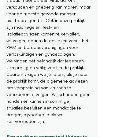
steeds meer als een virus dat ons
verkouden en grieperig kan maken, maar
voor de meeste gezonde mensen
niet
bedreigend is. Ook in onze praktijk
zijn maatregelen, test- en
isolatieadviezen komen te vervallen,
wij
volgen daarin de adviezen vanuit het
RIVM en beroepsverenigingen voor
verloskundigen en gynaecologen.
We vinden het belangrijk dat iedereen
zich prettig en veilig voelt in de praktijk.
Daarom vragen we jullie om, als je naar
de praktijk komt, de algemene adviezen
om verspreiding van virussen te
voorkomen te volgen. Wij schudden geen
handen en kunnen in sommige
situaties
besluiten een mondkapje te
dragen, bijvoorbeeld als we
zelf
verkouden
zijn.
Een positieve coronatest tijdens je