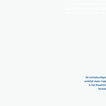
24/7: 06-54626698
Spoed maar geen gehoor
nummer? Bel ons dan via