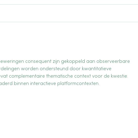
Belangrijk: ons 24/7 back-
Verg
upnummer wijzigt per 1 april
2026
2026
rnbeweringen consequent zijn gekoppeld aan observeerbare 
ordelingen worden ondersteund door kwantitatieve 
at complementaire thematische context voor de kwestie. 
erd binnen interactieve platformcontexten.