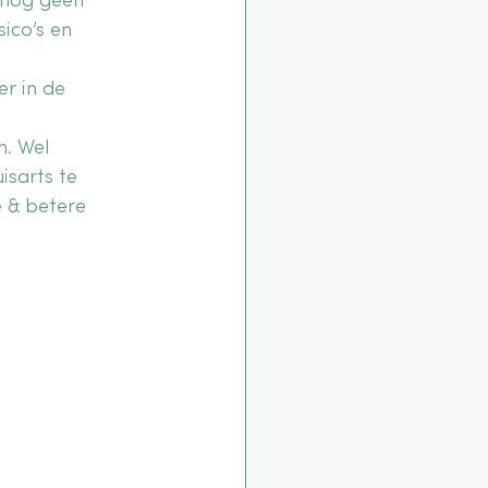
 nog geen 
ico’s en 
er in de 
. Wel 
isarts te 
 & betere 