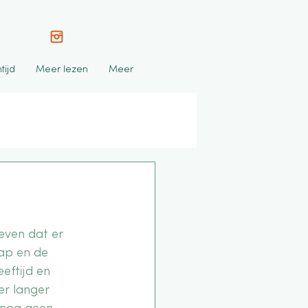
tijd
Meer lezen
Meer
even dat er 
ap en de 
eftijd en 
er langer 