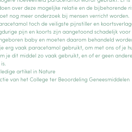
 hogere hoeveelheid paracetamol wordt gebruikt. Er is
oen over deze mogelijke relatie en de bijbehorende ris
oet nog meer onderzoek bij mensen verricht worden.
 paracetamol toch de veiligste pijnstiller en koortsverlag
urige pijn en koorts zijn aangetoond schadelijk voor 
ngeboren baby en moeten daarom behandeld worden
 je erg vaak paracetamol gebruikt, om met ons of je hu
je dit middel zo vaak gebruikt, en of er geen andere
is. 
ledige artikel in Nature
actie van het College ter Beoordeling Geneesmiddelen