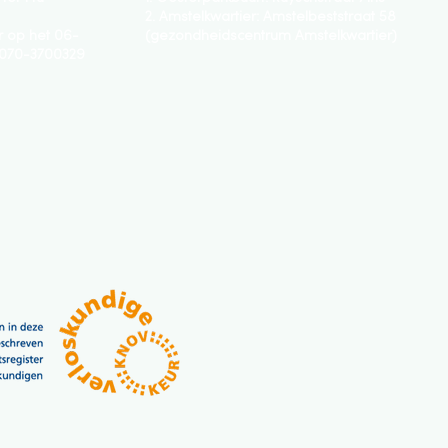
2.
Amstelkwartier: Amstelbeststraat 58
 op het 06-
(gezondheidscentrum Amstelkwartier)
 070-3700329